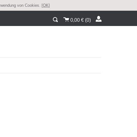
erwendung von Cookies. [
OK
]
0,00
€
(
0
)