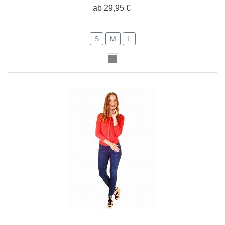
ab 29,95 €
S
M
L