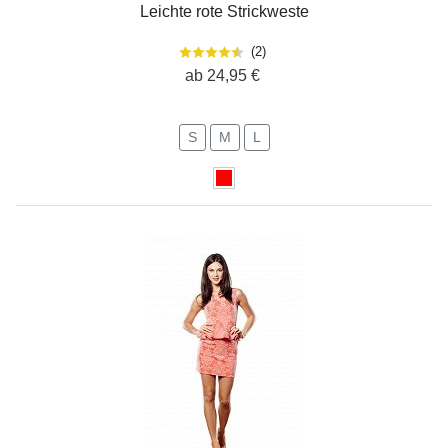
Leichte rote Strickweste
(
2
)
ab 24,95 €
S
M
L