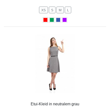
XS
S
M
L
Etui-Kleid in neutralem grau